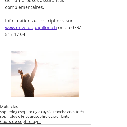
de nombreuses assurances 
complémentaires.
Informations et inscriptions sur 
www.envoldupapillon.ch
ou au 079/ 
517 17 64
Mots-clés :
sophrologie
sophrologie caycédienne
balades forêt
sophrologie Fribourg
sophrologie enfants
Cours de sophrologie