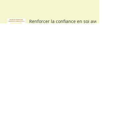
Renforcer la confiance en soi avec
la sophrologie
Séances découvertes de la
sophrologie
Archives
juillet 2026
(1)
1 post
novembre 2024
(1)
1 post
décembre 2023
(1)
1 post
mars 2023
(1)
1 post
décembre 2022
(1)
1 post
juillet 2022
(1)
1 post